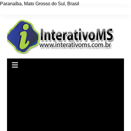
Paranaíba
,
Mato Grosso do Sul
,
Brasil
Ir
para
o
conteúdo