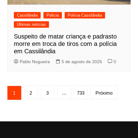
Cassilândia
Polícia
Polícia Cassilândia
Últimas notícias
Suspeito de matar criança e padrasto
morre em troca de tiros com a polícia
em Cassilândia
Pablo Nogueira
5 de agosto de 2026
0
Paginação
1
2
3
…
733
Próximo
de
posts