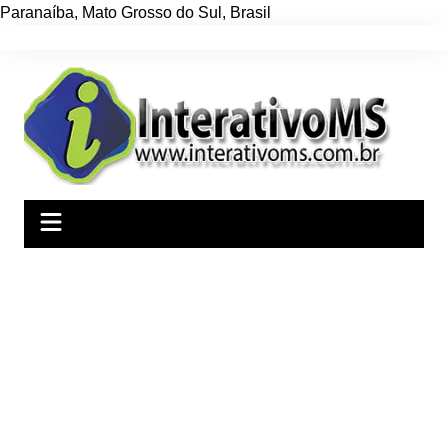
Paranaíba
,
Mato Grosso do Sul
,
Brasil
Ir
para
o
conteúdo