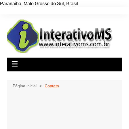
Paranaíba
,
Mato Grosso do Sul
,
Brasil
Ir
para
o
conteúdo
Página inicial
Contato