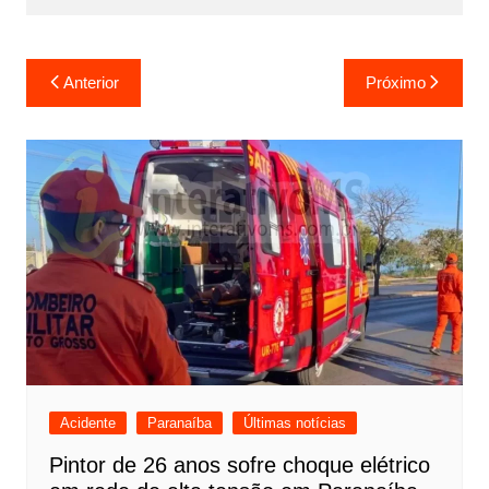
Navegação
Anterior
Próximo
de
Post
Acidente
Paranaíba
Últimas notícias
Pintor de 26 anos sofre choque elétrico