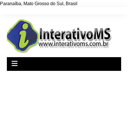
Paranaíba
,
Mato Grosso do Sul
,
Brasil
Ir
para
o
conteúdo