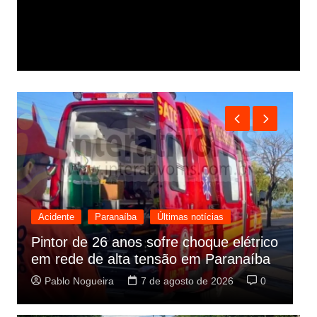
Acidente
Paranaíba
Últimas notícias
I
Pintor de 26 anos sofre choque elétrico
ú
em rede de alta tensão em Paranaíba
d
Pablo Nogueira
7 de agosto de 2026
0