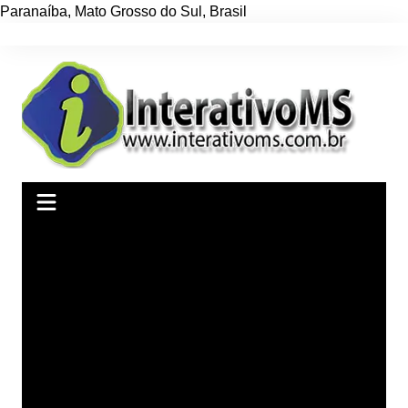
Paranaíba
,
Mato Grosso do Sul
,
Brasil
Ir
para
o
conteúdo