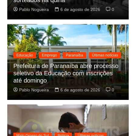
sorteados na quina
Pablo Nogueira
6 de agosto de 2026
0
Educação
Emprego
Paranaíba
Últimas notícias
Prefeitura de Paranaíba abre processo
seletivo da Educação com inscrições
até domingo
Pablo Nogueira
6 de agosto de 2026
0
Mato Grosso do Sul
Polícia
Últimas notícias