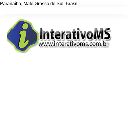
Paranaíba
,
Mato Grosso do Sul
,
Brasil
Ir
para
o
conteúdo