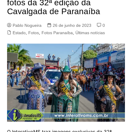
fotos da 32ª edição da
Cavalgada de Paranaíba
Pablo Nogueira
26 de junho de 2023
0
Estado
,
Fotos
,
Fotos Paranaíba
,
Últimas notícias
O InterativoMS traz imagens exclusivas da 32ª