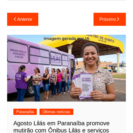
Navegação
Anterior
Próximo
de
Post
Paranaíba
Últimas notícias
Agosto Lilás em Paranaíba promove
mutirão com Ônibus Lilás e serviços