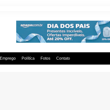
Emprego
Polítíca
Fotos
Contato