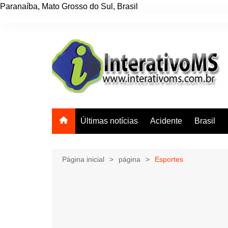
Paranaíba
,
Mato Grosso do Sul
,
Brasil
Ir
para
o
conteúdo
Últimas notícias
Acidente
Brasil
Página inicial
página
Esportes