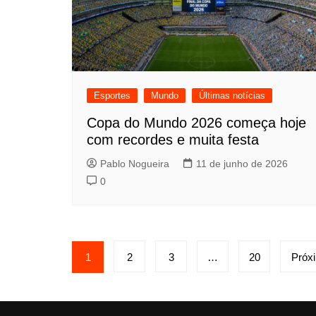
Esportes
Mundo
Últimas notícias
Copa do Mundo 2026 começa hoje
com recordes e muita festa
Pablo Nogueira
11 de junho de 2026
0
Paginação
1
2
3
…
20
Próx
de
posts