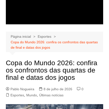
Página inicial
Esportes
Copa do Mundo 2026: confira os confrontos das quartas
de final e datas dos jogos
Copa do Mundo 2026: confira
os confrontos das quartas de
final e datas dos jogos
Pablo Nogueira
8 de julho de 2026
0
Esportes
,
Mundo
,
Últimas notícias