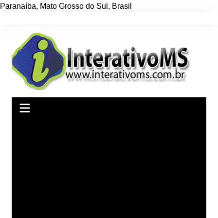
Paranaíba
,
Mato Grosso do Sul
,
Brasil
Ir
para
o
conteúdo