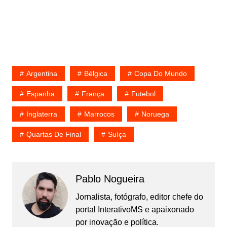
Argentina
Bélgica
Copa Do Mundo
Espanha
França
Futebol
Inglaterra
Marrocos
Noruega
Quartas De Final
Suíça
Pablo Nogueira
Jornalista, fotógrafo, editor chefe do
portal InterativoMS e apaixonado
por inovação e política.