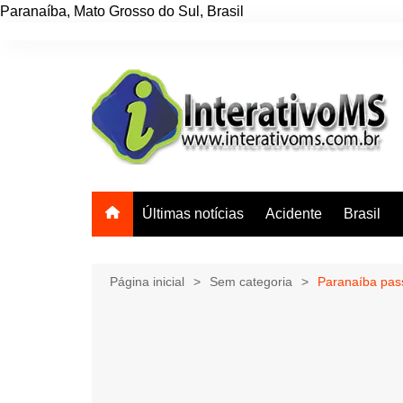
Paranaíba
,
Mato Grosso do Sul
,
Brasil
Ir
para
o
conteúdo
Últimas notícias
Acidente
Brasil
Página inicial
Sem categoria
Paranaíba pas