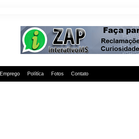
Emprego
Polítíca
Fotos
Contato