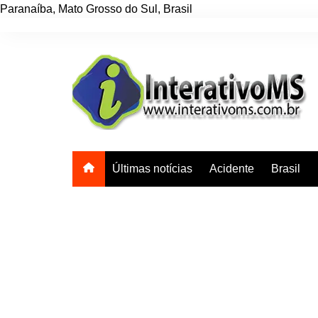
Paranaíba
,
Mato Grosso do Sul
,
Brasil
Ir
para
o
conteúdo
Últimas notícias
Acidente
Brasil