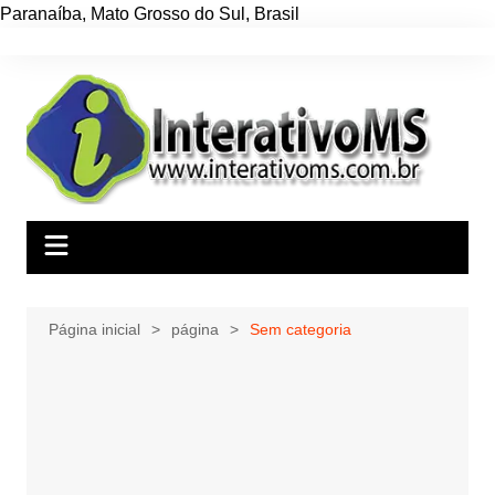
Paranaíba
,
Mato Grosso do Sul
,
Brasil
Ir
para
o
conteúdo
Página inicial
página
Sem categoria