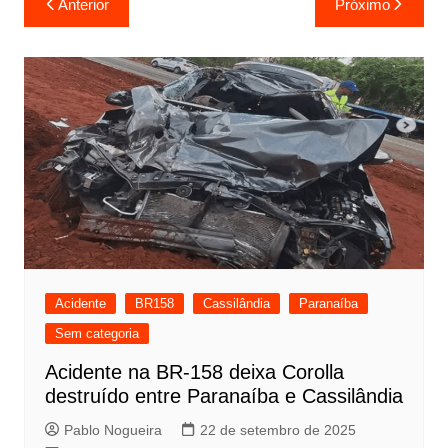
Anterior
Próximo
de
Post
Acidente
BR158
Cassilândia
Paranaíba
Sem categoria
Acidente na BR-158 deixa Corolla
destruído entre Paranaíba e Cassilândia
Pablo Nogueira
22 de setembro de 2025