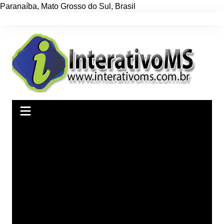
Paranaíba
,
Mato Grosso do Sul
,
Brasil
Ir
para
o
conteúdo