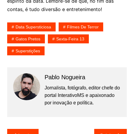
espírito da data. Lembre-se de que, no fim das
contas, é tudo diversão e entretenimento!
Data Supersticiosa
Filmes De Terror
Gatos Pretos
Sexta-Feira 13
Superstições
Pablo Nogueira
Jornalista, fotógrafo, editor chefe do
portal InterativoMS e apaixonado
por inovação e política.
Navegação