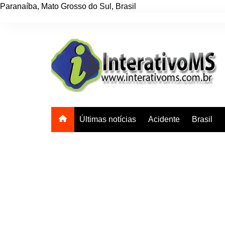
Paranaíba
,
Mato Grosso do Sul
,
Brasil
Ir
para
o
conteúdo
Últimas notícias
Acidente
Brasil