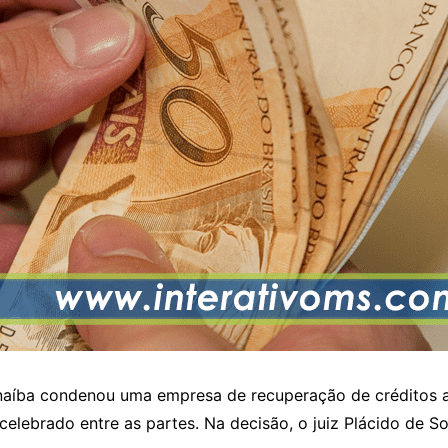
ranaíba condenou uma empresa de recuperação de créditos 
celebrado entre as partes. Na decisão, o juiz Plácido d