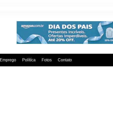
Emprego
Polítíca
Fotos
Contato