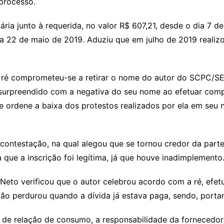
 processo.
ria junto à requerida, no valor R$ 607,21, desde o dia 7 de 
 22 de maio de 2019. Aduziu que em julho de 2019 realizou
e ré comprometeu-se a retirar o nome do autor do SCPC/SE
oi surpreendido com a negativa do seu nome ao efetuar com
que ordene a baixa dos protestos realizados por ela em se
 contestação, na qual alegou que se tornou credor da part
a que a inscrição foi legítima, já que houve inadimplemento
a Neto verificou que o autor celebrou acordo com a ré, ef
ção perdurou quando a dívida já estava paga, sendo, portan
r de relação de consumo, a responsabilidade da fornecedor