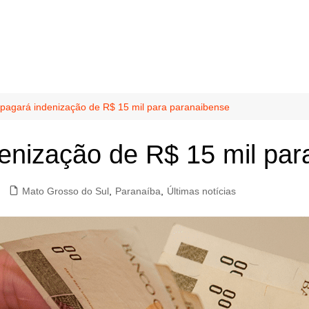
pagará indenização de R$ 15 mil para paranaibense
enização de R$ 15 mil par
Mato Grosso do Sul
,
Paranaíba
,
Últimas notícias