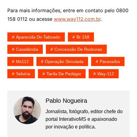
Para mais informações, entre em contato pelo 0800
158 0112 ou acesse
www.way112.com.br
.
Aparecida Do Taboado
Br 158
Cassilândia
Concessão De Rodovias
Ms112
Operação Simulada
Paranaíba
Selvíria
Tarifa De Pedágio
Way-112
Pablo Nogueira
Jornalista, fotógrafo, editor chefe do
portal InterativoMS e apaixonado
por inovação e política.