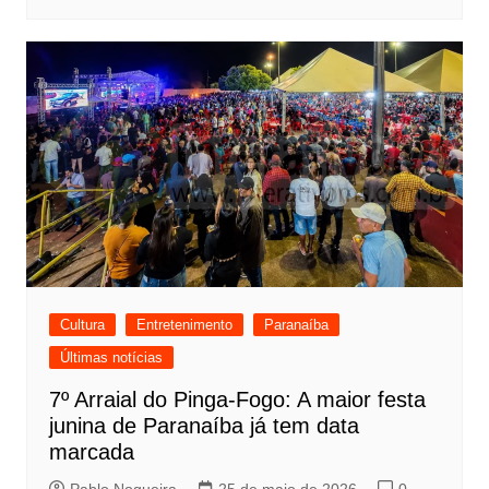
Cultura
Entretenimento
Paranaíba
Últimas notícias
7º Arraial do Pinga-Fogo: A maior festa
junina de Paranaíba já tem data
marcada
Pablo Nogueira
25 de maio de 2026
0