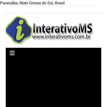
Paranaíba
,
Mato Grosso do Sul
,
Brasil
Ir
para
o
conteúdo