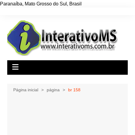
Paranaíba
,
Mato Grosso do Sul
,
Brasil
Ir
para
o
conteúdo
Página inicial
página
br 158