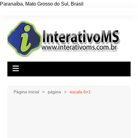
Paranaíba
,
Mato Grosso do Sul
,
Brasil
Ir
para
o
conteúdo
Página inicial
página
escala 6×1