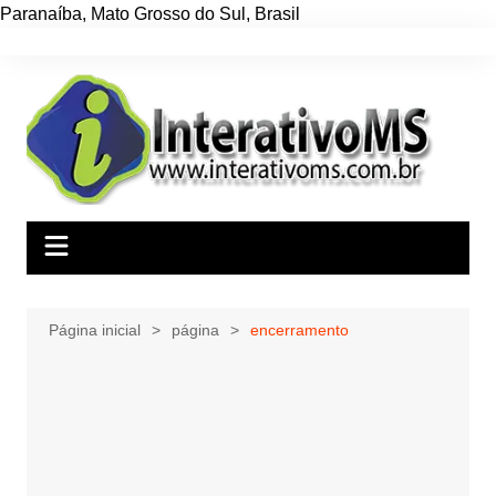
Paranaíba
,
Mato Grosso do Sul
,
Brasil
Ir
para
o
conteúdo
Página inicial
página
encerramento