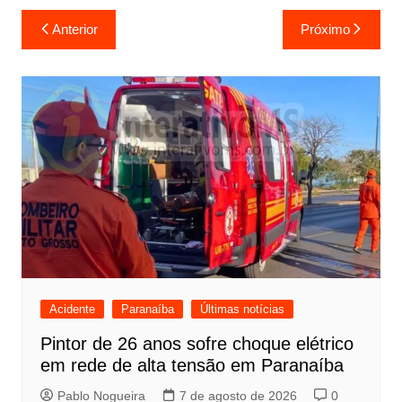
Navegação
Anterior
Próximo
de
Post
Acidente
Paranaíba
Últimas notícias
Pintor de 26 anos sofre choque elétrico
em rede de alta tensão em Paranaíba
Pablo Nogueira
7 de agosto de 2026
0