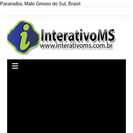
Paranaíba
,
Mato Grosso do Sul
,
Brasil
Ir
para
o
conteúdo