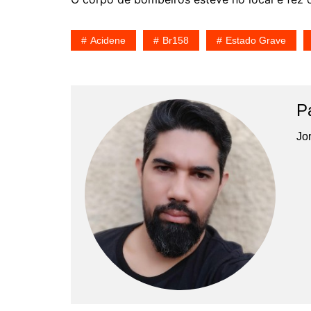
Acidene
Br158
Estado Grave
P
Jor