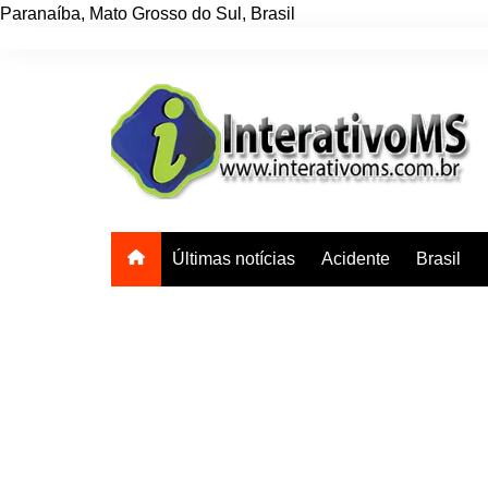
Paranaíba
,
Mato Grosso do Sul
,
Brasil
Ir
para
o
conteúdo
Últimas notícias
Acidente
Brasil