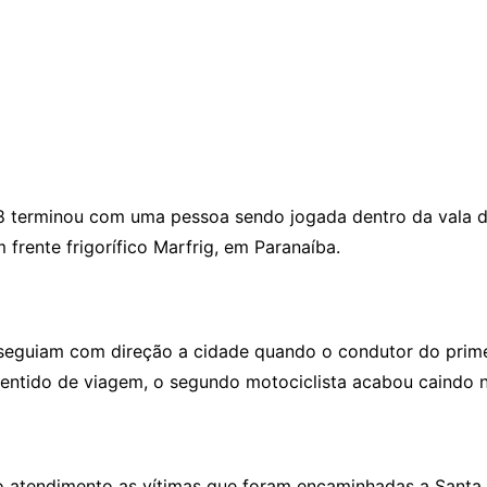
8 terminou com uma pessoa sendo jogada dentro da vala 
frente frigorífico Marfrig, em Paranaíba.
eguiam com direção a cidade quando o condutor do primeir
sentido de viagem, o segundo motociclista acabou caindo 
o atendimento as vítimas que foram encaminhadas a Santa