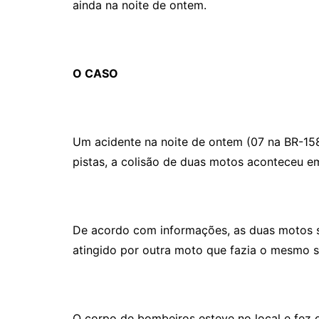
ainda na noite de ontem.
O CASO
Um acidente na noite de ontem (07 na BR-15
pistas, a colisão de duas motos aconteceu em 
De acordo com informações, as duas motos s
atingido por outra moto que fazia o mesmo 
O corpo de bombeiros esteve no local e fez 