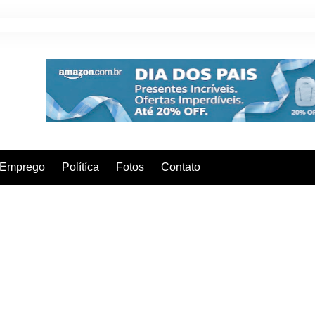
Emprego
Polítíca
Fotos
Contato