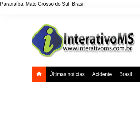
Paranaíba
,
Mato Grosso do Sul
,
Brasil
Ir
para
o
conteúdo
Últimas notícias
Acidente
Brasil