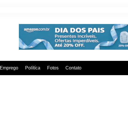
Emprego
Polítíca
Fotos
Contato