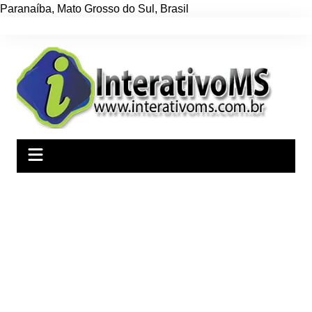
Paranaíba
,
Mato Grosso do Sul
,
Brasil
Ir
para
o
conteúdo