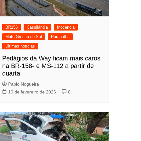
BR158
Cassilândia
Inocência
Mato Grosso do Sul
Paranaíba
Últimas notícias
Pedágios da Way ficam mais caros
na BR-158- e MS-112 a partir de
quarta
Pablo Nogueira
10 de fevereiro de 2026
0