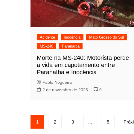
Acidente
Inocência
Mato Grosso do Sul
MS-240
Paranaíba
Morte na MS-240: Motorista perde
a vida em capotamento entre
Paranaíba e Inocência
Pablo Nogueira
2 de novembro de 2025
0
Paginação
1
2
3
…
5
Próx
de