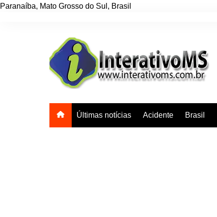
Paranaíba
,
Mato Grosso do Sul
,
Brasil
Ir
para
o
conteúdo
Últimas notícias
Acidente
Brasil