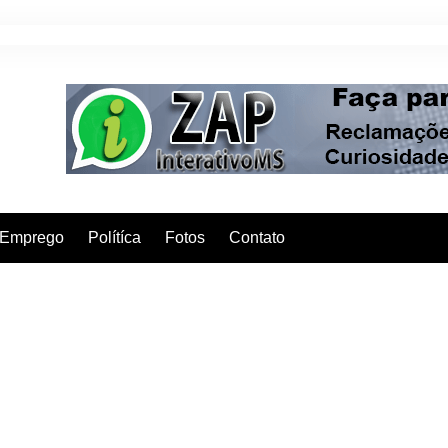
Emprego
Polítíca
Fotos
Contato