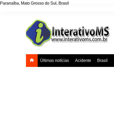
Paranaíba
,
Mato Grosso do Sul
,
Brasil
Ir
para
o
conteúdo
Últimas notícias
Acidente
Brasil