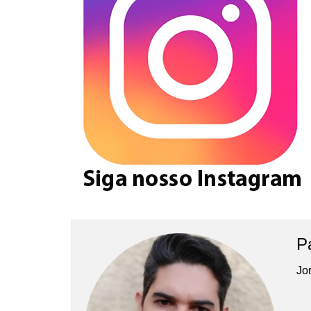
P
Jor