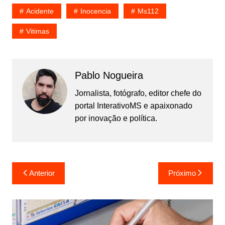
Acidente
Inocencia
Ms112
Vitimas
Pablo Nogueira
Jornalista, fotógrafo, editor chefe do
portal InterativoMS e apaixonado
por inovação e política.
Navegação
Anterior
Próximo
de
Post