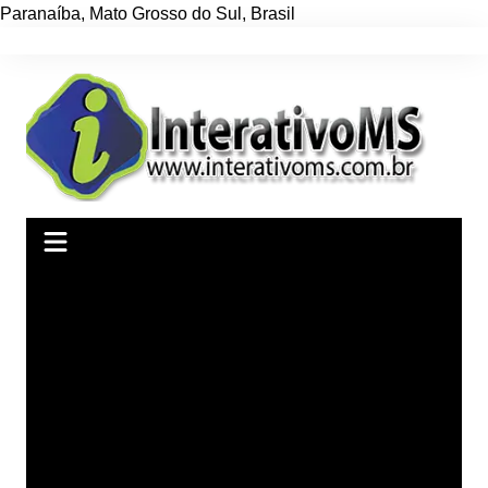
Paranaíba
,
Mato Grosso do Sul
,
Brasil
Ir
para
o
conteúdo