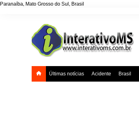
Paranaíba
,
Mato Grosso do Sul
,
Brasil
Ir
para
o
conteúdo
Últimas notícias
Acidente
Brasil