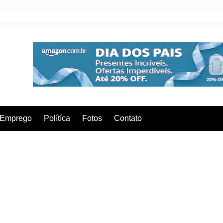
Emprego
Polítíca
Fotos
Contato