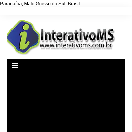
Paranaíba
,
Mato Grosso do Sul
,
Brasil
Ir
para
o
conteúdo