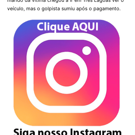
marido da vítima chegou a ir em Três Lagoas ver o
veículo, mas o golpista sumiu após o pagamento.