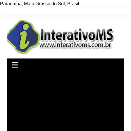
Paranaíba
,
Mato Grosso do Sul
,
Brasil
Ir
para
o
conteúdo