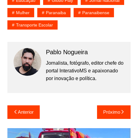
Educaçao
Globo Play
Jornal Nacional
Mulher
Paranaiba
Paranaibense
Transporte Escolar
Pablo Nogueira
Jornalista, fotógrafo, editor chefe do
portal InterativoMS e apaixonado
por inovação e política.
Navegação
Anterior
Próximo
de
Post