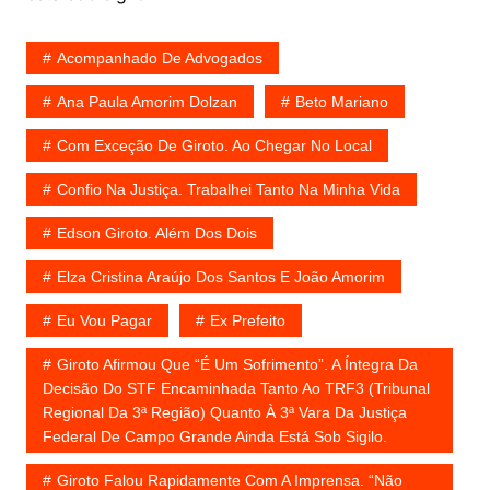
Acompanhado De Advogados
Ana Paula Amorim Dolzan
Beto Mariano
Com Exceção De Giroto. Ao Chegar No Local
Confio Na Justiça. Trabalhei Tanto Na Minha Vida
Edson Giroto. Além Dos Dois
Elza Cristina Araújo Dos Santos E João Amorim
Eu Vou Pagar
Ex Prefeito
Giroto Afirmou Que “é Um Sofrimento”. A Íntegra Da
Decisão Do STF Encaminhada Tanto Ao TRF3 (Tribunal
Regional Da 3ª Região) Quanto À 3ª Vara Da Justiça
Federal De Campo Grande Ainda Está Sob Sigilo.
Giroto Falou Rapidamente Com A Imprensa. “Não