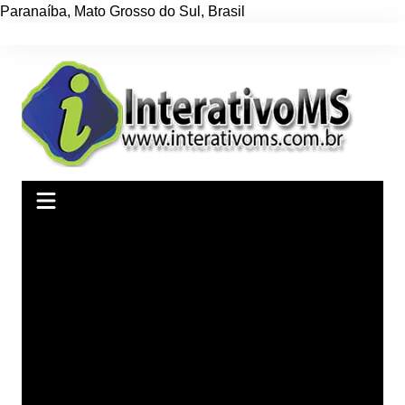
Paranaíba
,
Mato Grosso do Sul
,
Brasil
Ir
para
o
conteúdo