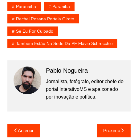
Paranaiba
Paraniba
Rachel Rosana Portela Giroto
Se Eu For Culpado
Também Estão Na Sede Da PF Flávio Schrocchio
Pablo Nogueira
Jornalista, fotógrafo, editor chefe do
portal InterativoMS e apaixonado
por inovação e política.
Navegação
Anterior
Próximo
de