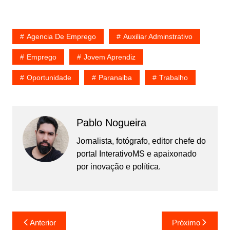
Agencia De Emprego
Auxiliar Adminstrativo
Emprego
Jovem Aprendiz
Oportunidade
Paranaiba
Trabalho
Pablo Nogueira
Jornalista, fotógrafo, editor chefe do
portal InterativoMS e apaixonado
por inovação e política.
Navegação
Anterior
Próximo