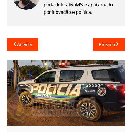
portal InterativoMS e apaixonado
por inovação e política.
Navegação
Anterior
Próximo
de
Post