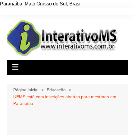
Paranaíba
,
Mato Grosso do Sul
,
Brasil
Ir
para
o
conteúdo
Página inicial
Educação
UEMS está com inscrições abertas para mestrado em
Paranaíba