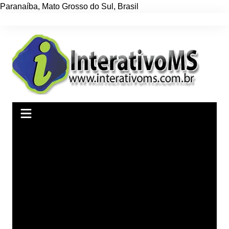
Paranaíba
,
Mato Grosso do Sul
,
Brasil
Ir
para
o
conteúdo