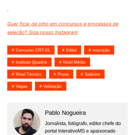
.
Quer ficar de olho em concursos e processos de
seleção? Siga nosso Instagram
Concurso CRT-01
Edital
Inscrição
Instituto Quadrix
Nível Médio
Nível Técnico
Prova
Salários
Vagas
Validação
Pablo Nogueira
Jornalista, fotógrafo, editor chefe do
portal InterativoMS e apaixonado