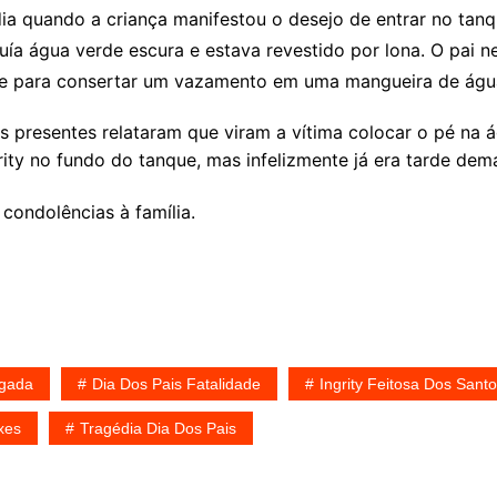
dia quando a criança manifestou o desejo de entrar no ta
ía água verde escura e estava revestido por lona. O pai ne
e para consertar um vazamento em uma mangueira de água, 
s presentes relataram que viram a vítima colocar o pé na 
ity no fundo do tanque, mas infelizmente já era tarde dema
ondolências à família.
ogada
Dia Dos Pais Fatalidade
Ingrity Feitosa Dos Sant
xes
Tragédia Dia Dos Pais