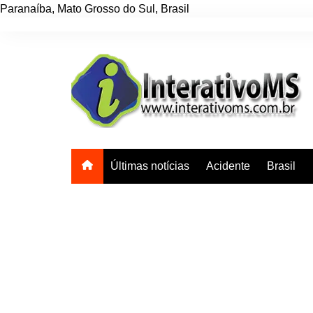
Paranaíba
,
Mato Grosso do Sul
,
Brasil
Ir
para
o
conteúdo
Últimas notícias
Acidente
Brasil