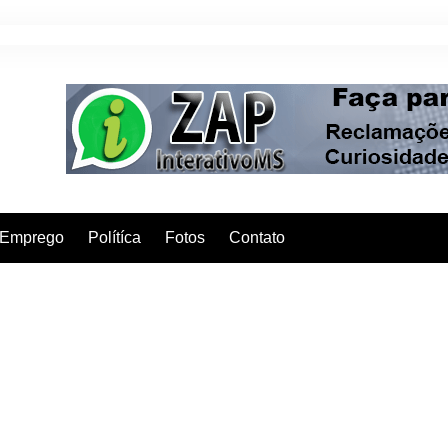
Emprego
Polítíca
Fotos
Contato