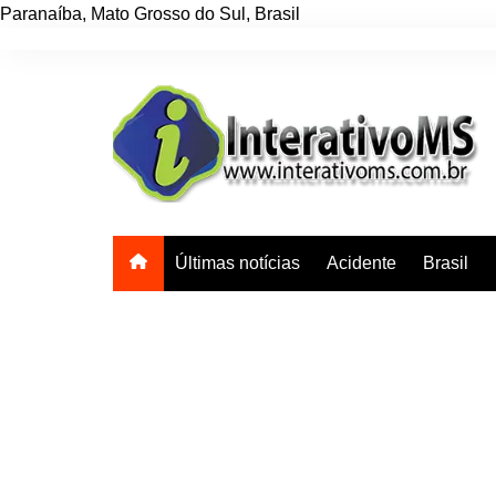
Paranaíba
,
Mato Grosso do Sul
,
Brasil
Ir
para
o
conteúdo
Últimas notícias
Acidente
Brasil