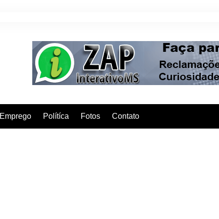
Emprego
Polítíca
Fotos
Contato