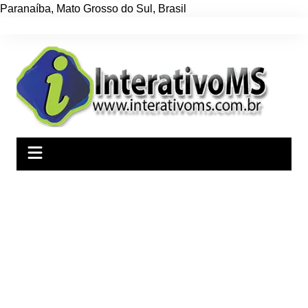
Paranaíba
,
Mato Grosso do Sul
,
Brasil
Ir
para
o
conteúdo