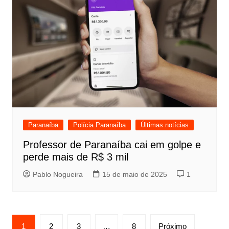
Paranaíba
Polícia Paranaíba
Últimas notícias
Professor de Paranaíba cai em golpe e
perde mais de R$ 3 mil
Pablo Nogueira
15 de maio de 2025
1
Paginação
1
2
3
…
8
Próximo