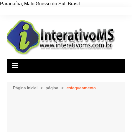
Paranaíba
,
Mato Grosso do Sul
,
Brasil
Ir
para
o
conteúdo
Página inicial
página
esfaqueamento