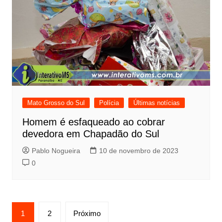
Mato Grosso do Sul
Polícia
Últimas notícias
Homem é esfaqueado ao cobrar
devedora em Chapadão do Sul
Pablo Nogueira
10 de novembro de 2023
0
Paginação
1
2
Próximo