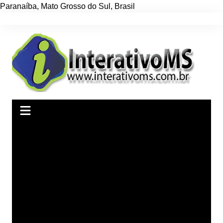
Paranaíba
,
Mato Grosso do Sul
,
Brasil
Ir
para
o
conteúdo