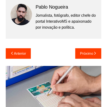
Pablo Nogueira
Jornalista, fotógrafo, editor chefe do
portal InterativoMS e apaixonado
por inovação e política.
Navegação
Anterior
Próximo
de
Post