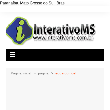
Paranaíba
,
Mato Grosso do Sul
,
Brasil
Ir
para
o
conteúdo
Página inicial
página
eduardo ridel