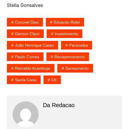
Stella Gonsalves
Coronel Davi
Eduardo Ridel
Gerson Claro
Investimento
João Henrique Catan
Paranaiba
Paulo Correa
Recapemanento
Reinaldo Azambuja
Saneamento
Santa Casa
Uti
Da Redacao