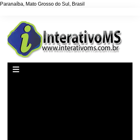
Paranaíba
,
Mato Grosso do Sul
,
Brasil
Ir
para
o
conteúdo