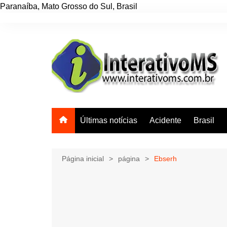
Paranaíba
,
Mato Grosso do Sul
,
Brasil
Ir
para
o
conteúdo
Últimas notícias
Acidente
Brasil
Página inicial
página
Ebserh