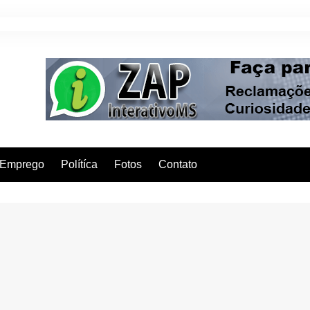
Emprego
Polítíca
Fotos
Contato