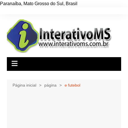
Paranaíba
,
Mato Grosso do Sul
,
Brasil
Ir
para
o
conteúdo
Página inicial
página
e futebol