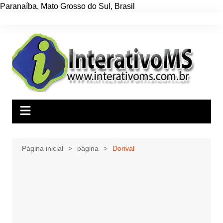
Paranaíba
,
Mato Grosso do Sul
,
Brasil
Ir
para
o
conteúdo
Página inicial
página
Dorival