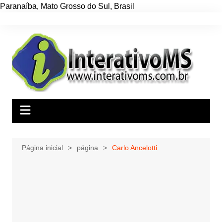
Paranaíba
,
Mato Grosso do Sul
,
Brasil
Ir
para
o
conteúdo
Página inicial
página
Carlo Ancelotti