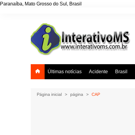
Paranaíba
,
Mato Grosso do Sul
,
Brasil
Ir
para
o
conteúdo
Últimas notícias
Acidente
Brasil
Página inicial
página
CAP