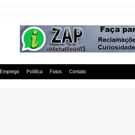
Emprego
Polítíca
Fotos
Contato