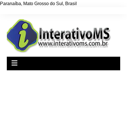
Paranaíba
,
Mato Grosso do Sul
,
Brasil
Ir
para
o
conteúdo