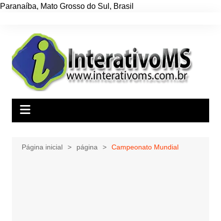
Paranaíba
,
Mato Grosso do Sul
,
Brasil
Ir
para
o
conteúdo
Página inicial
página
Campeonato Mundial