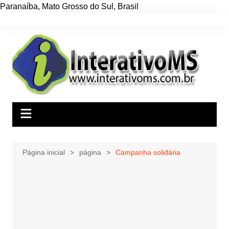
Paranaíba
,
Mato Grosso do Sul
,
Brasil
Ir
para
o
conteúdo
Página inicial
página
Campanha solidária