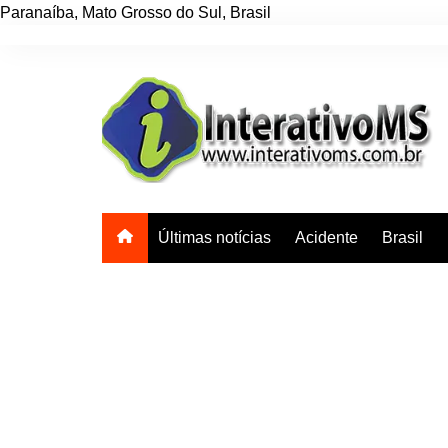
Paranaíba
,
Mato Grosso do Sul
,
Brasil
Ir
para
o
conteúdo
Últimas notícias
Acidente
Brasil