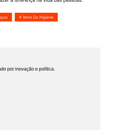
azer a diferença na vida das pessoas.
aços
Itens De Higiene
ado por inovação e política.