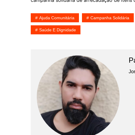
campanha solidária de arrecadação de itens d
Ajuda Comunitária
Campanha Solidária
Saúde E Dignidade
P
Jor