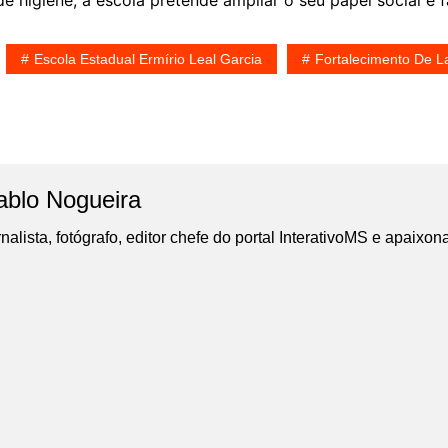
e higiene, a escola pretende ampliar o seu papel social e f
Escola Estadual Ermírio Leal Garcia
Fortalecimento De L
ablo Nogueira
nalista, fotógrafo, editor chefe do portal InterativoMS e apaixon