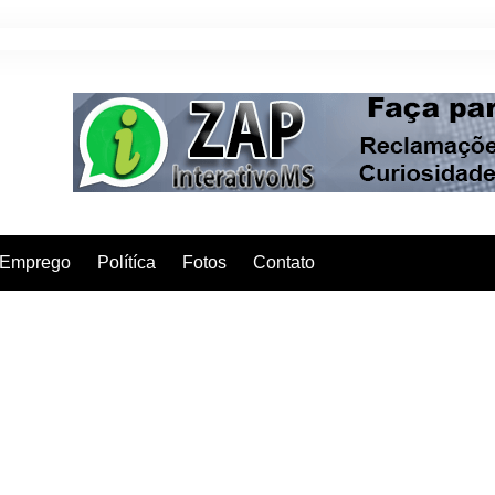
Emprego
Polítíca
Fotos
Contato