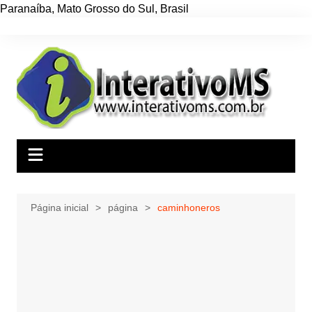
Paranaíba
,
Mato Grosso do Sul
,
Brasil
Ir
para
o
conteúdo
Página inicial
página
caminhoneros