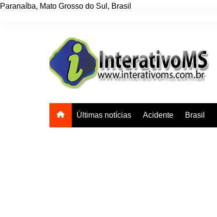
Paranaíba
,
Mato Grosso do Sul
,
Brasil
Ir
para
o
conteúdo
Últimas notícias
Acidente
Brasil