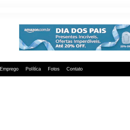
Emprego
Polítíca
Fotos
Contato